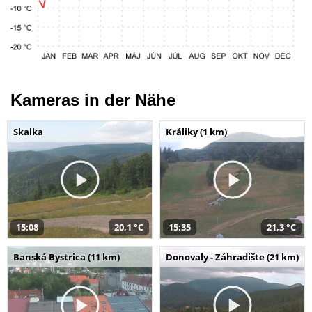
Kameras in der Nähe
Skalka
Králiky (1 km)
15:08
20,1 °C
15:35
21,3 °C
Banská Bystrica (11 km)
Donovaly - Záhradište (21 km)