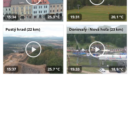
15:34
25,3 °C
15:31
20,1 °C
Pustý hrad (22 km)
Donovaly - Nová hoľa (23 km)
15:37
25,7 °C
15:33
18,9 °C