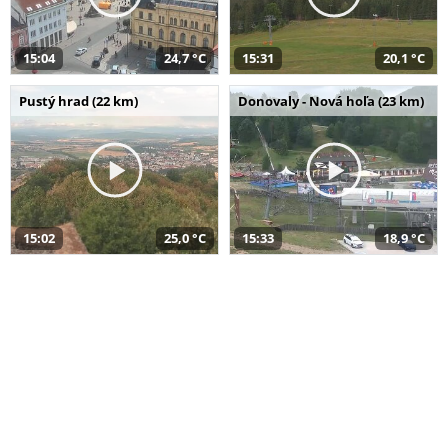
15:04
24,7 °C
15:31
20,1 °C
Pustý hrad (22 km)
Donovaly - Nová hoľa (23 km)
15:02
25,0 °C
15:33
18,9 °C