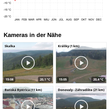
Kameras in der Nähe
Skalka
Králiky (1 km)
15:08
20,1 °C
15:05
20,4 °C
Banská Bystrica (11 km)
Donovaly - Záhradište (21 km)