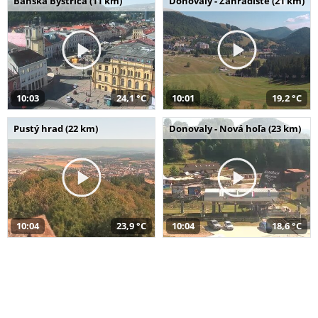
Banská Bystrica (11 km)
Donovaly - Záhradište (21 km)
10:03
24,1 °C
10:01
19,2 °C
Pustý hrad (22 km)
Donovaly - Nová hoľa (23 km)
10:04
23,9 °C
10:04
18,6 °C