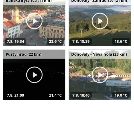
Banská Bystrica (11 km)
Donovaly - Záhradište (21 km)
7.8. 19:34
23,6 °C
7.8. 18:39
18,6 °C
Pustý hrad (22 km)
Donovaly - Nová hoľa (23 km)
7.8. 21:00
21,4 °C
7.8. 18:40
19,0 °C