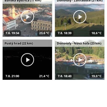
Banská Bystrica (11 km)
Donovaly - Záhradište (21 km)
7.8. 19:34
23,6 °C
7.8. 18:39
18,6 °C
Pustý hrad (22 km)
Donovaly - Nová hoľa (23 km)
7.8. 21:00
21,4 °C
7.8. 18:40
19,0 °C