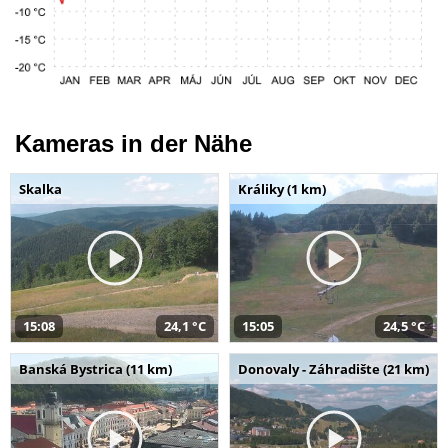
Kameras in der Nähe
Skalka
Králiky (1 km)
15:08
24,1 °C
15:05
24,5 °C
Banská Bystrica (11 km)
Donovaly - Záhradište (21 km)