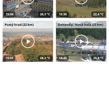
15:04
28,3 °C
15:30
22,4 °C
Pustý hrad (22 km)
Donovaly - Nová hoľa (23 km)
15:01
28,2 °C
14:45
20,8 °C