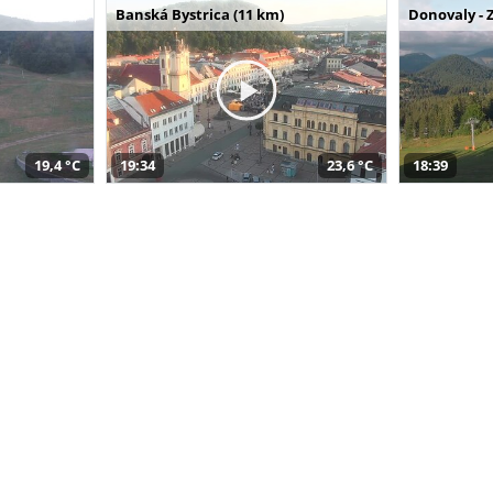
Banská Bystrica (11 km)
Donovaly - 
19,4 °C
19:34
23,6 °C
18:39