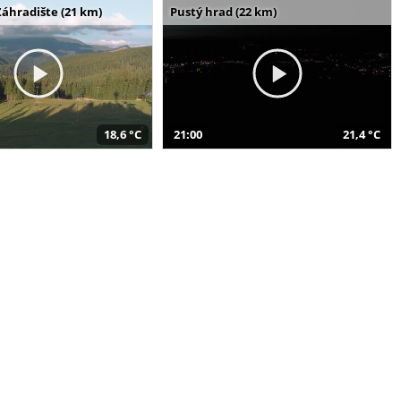
Záhradište (21 km)
Pustý hrad (22 km)
18,6 °C
21:00
21,4 °C