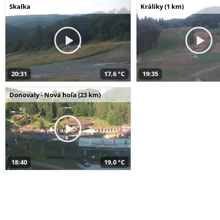
Skalka
Králiky (1 km)
20:31
17,6 °C
19:35
Donovaly - Nová hoľa (23 km)
18:40
19,0 °C