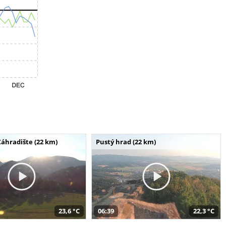
Záhradište (22 km)
Pustý hrad (22 km)
23,6 °C
06:39
22,3 °C