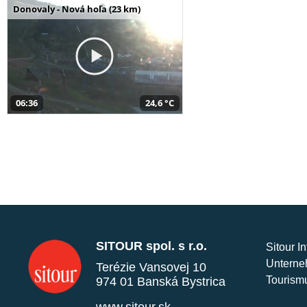
Donovaly - Nová hoľa (23 km)
06:36
24,6 °C
SITOUR spol. s r.o.
Sitour I
Unterne
Terézie Vansovej 10
Tourism
974 01 Banská Bystrica
www.sitour.sk