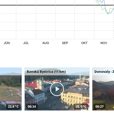
Banská Bystrica (11 km)
Donovaly - 
22,6 °C
06:34
25,1 °C
06:27