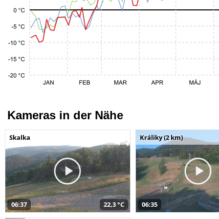
Kameras in der Nähe
Skalka
Králiky (2 km)
06:37
22,3 °C
06:35