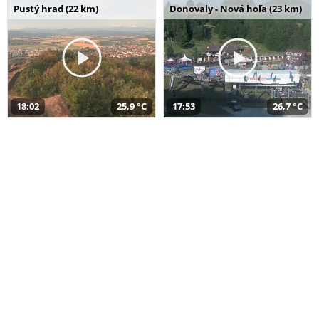
Pustý hrad (22 km)
Donovaly - Nová hoľa (23 km)
18:02
25,9 °C
17:53
26,7 °C