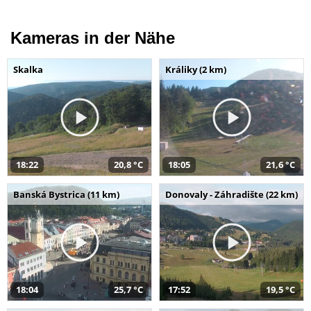
Kameras in der Nähe
Skalka
Králiky (2 km)
18:22
20,8 °C
18:05
21,6 °C
Banská Bystrica (11 km)
Donovaly - Záhradište (22 km)
18:04
25,7 °C
17:52
19,5 °C