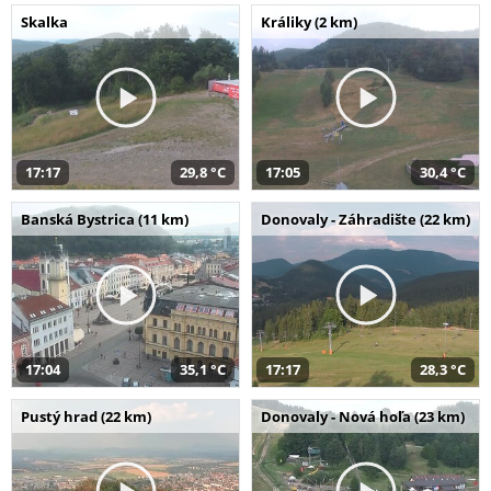
Skalka
Králiky (2 km)
17:17
29,8 °C
17:05
30,4 °C
Banská Bystrica (11 km)
Donovaly - Záhradište (22 km)
17:04
35,1 °C
17:17
28,3 °C
Pustý hrad (22 km)
Donovaly - Nová hoľa (23 km)