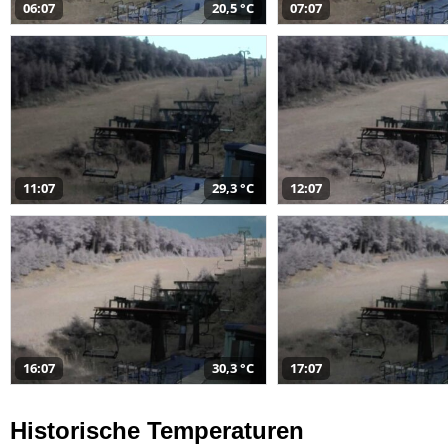
06:07
20,5 °C
07:07
11:07
29,3 °C
12:07
16:07
30,3 °C
17:07
Historische Temperaturen