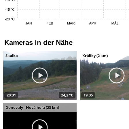
Kameras in der Nähe
Skalka
Králiky (2 km)
20:31
24,2 °C
19:35
Donovaly - Nová hoľa (23 km)