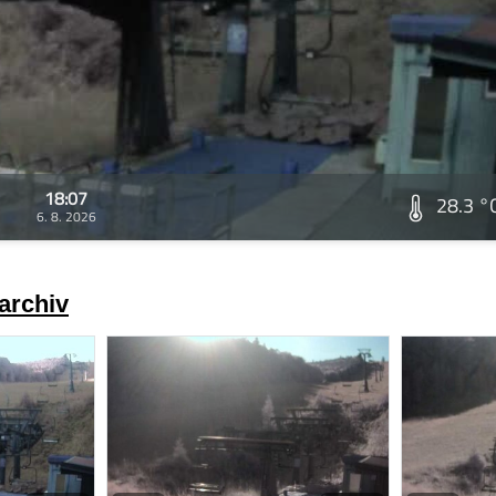
18:07
28.3 °
6. 8. 2026
archiv