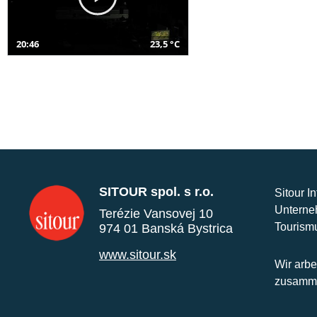
20:46
23,5 °C
SITOUR spol. s r.o.
Sitour I
Unterne
Terézie Vansovej 10
Tourism
974 01 Banská Bystrica
www.sitour.sk
Wir arbe
zusamme