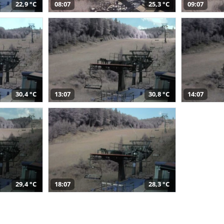
22,9 °C
08:07
25,3 °C
09:07
30,4 °C
13:07
30,8 °C
14:07
29,4 °C
18:07
28,3 °C