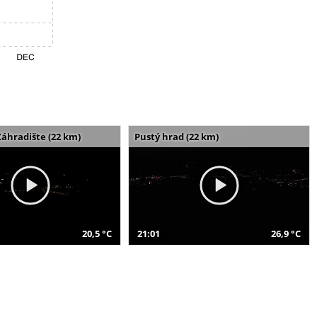
Záhradište (22 km)
Pustý hrad (22 km)
20,5 °C
21:01
26,9 °C