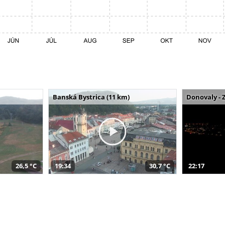
Banská Bystrica (11 km)
Donovaly - 
26,5 °C
19:34
30,7 °C
22:17