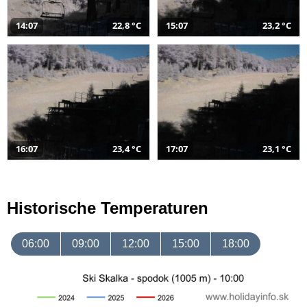
14:07
22,8 °C
15:07
23,2 °C
16:07
23,4 °C
17:07
23,1 °C
Historische Temperaturen
06:00
09:00
12:00
15:00
18:00