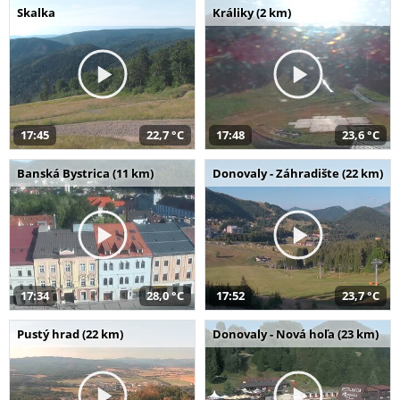
Skalka
Králiky (2 km)
17:45
22,7 °C
17:48
23,6 °C
Banská Bystrica (11 km)
Donovaly - Záhradište (22 km)
17:34
28,0 °C
17:52
23,7 °C
Pustý hrad (22 km)
Donovaly - Nová hoľa (23 km)