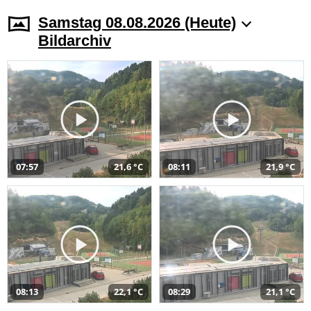
Samstag 08.08.2026 (Heute)
Bildarchiv
07:57
21,6 °C
08:11
21,9 °C
08:13
22,1 °C
08:29
21,1 °C