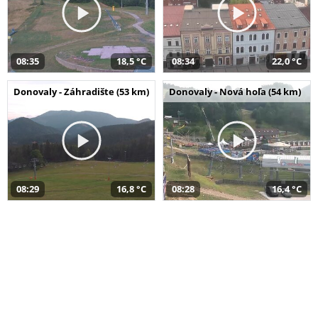
08:35
18,5 °C
08:34
22,0 °C
Donovaly - Záhradište (53 km)
Donovaly - Nová hoľa (54 km)
08:29
16,8 °C
08:28
16,4 °C