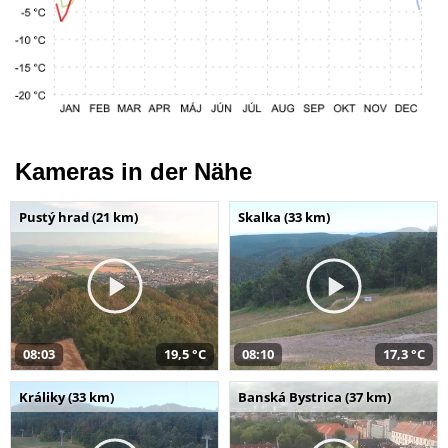
Kameras in der Nähe
Pustý hrad (21 km)
Skalka (33 km)
08:03
19,5 °C
08:10
17,3 °C
Králiky (33 km)
Banská Bystrica (37 km)