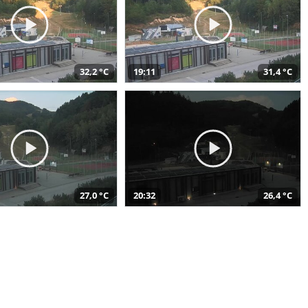
32,2 °C
19:11
31,4 °C
27,0 °C
20:32
26,4 °C