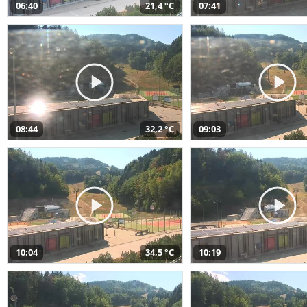
06:40
21,4 °C
07:41
08:44
32,2 °C
09:03
10:04
34,5 °C
10:19