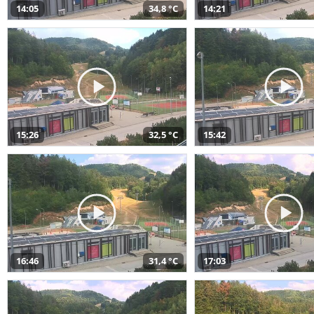
14:05
34,8 °C
14:21
15:26
32,5 °C
15:42
16:46
31,4 °C
17:03