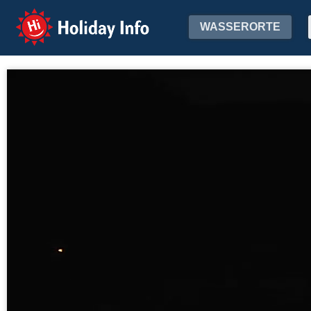
Holiday Info
WASSERORTE