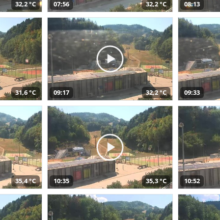
32,2 °C
07:56
32,2 °C
08:13
31,6 °C
09:17
32,2 °C
09:33
35,4 °C
10:35
35,3 °C
10:52