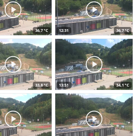
36,7 °C
12:31
36,7 °C
33,8 °C
13:51
34,1 °C