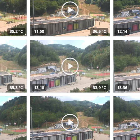
35,2 °C
11:58
36,5 °C
12:14
35,3 °C
13:18
33,9 °C
13:36