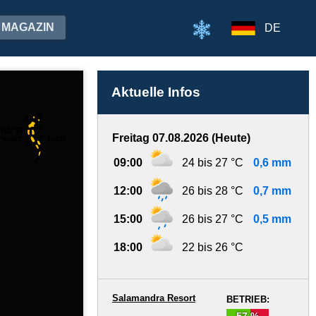
MAGAZIN
DE
Aktuelle Infos
Freitag 07.08.2026 (Heute)
09:00
24 bis 27 °C
0,6 mm
12:00
26 bis 28 °C
0,7 mm
15:00
26 bis 27 °C
0,5 mm
18:00
22 bis 26 °C
Salamandra Resort
BETRIEB:
57 %