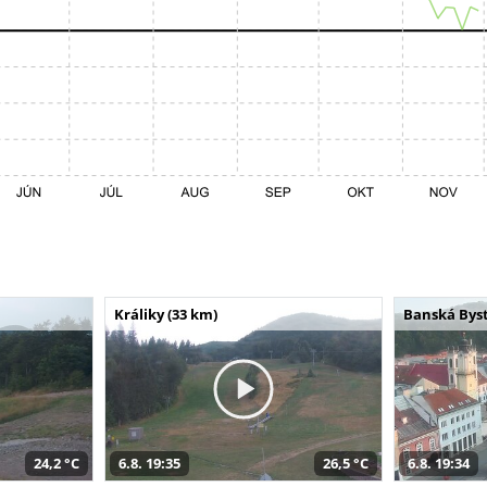
Králiky (33 km)
Banská Byst
24,2 °C
6.8. 19:35
26,5 °C
6.8. 19:34