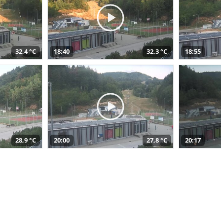
32,4 °C
18:40
32,3 °C
18:55
28,9 °C
20:00
27,8 °C
20:17