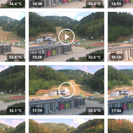
34,4 °C
14:38
33,4 °C
14:53
32,8 °C
15:58
32,6 °C
16:14
33,1 °C
17:19
33,3 °C
17:34