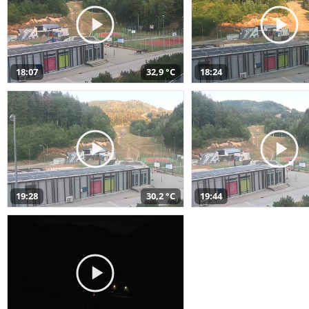
18:07
32,9 °C
18:24
19:28
30,2 °C
19:44