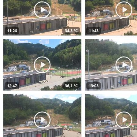
11:26
34,3 °C
11:43
12:47
36,1 °C
13:03