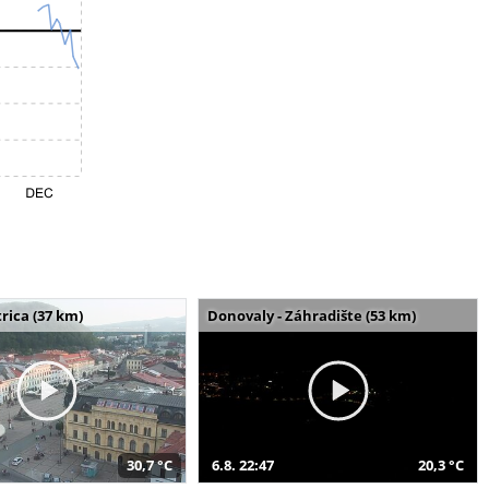
rica (37 km)
Donovaly - Záhradište (53 km)
30,7 °C
6.8. 22:47
20,3 °C