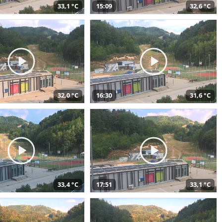
33,1 °C
15:09
32,6 °C
32,0 °C
16:30
31,6 °C
33,4 °C
17:51
33,1 °C