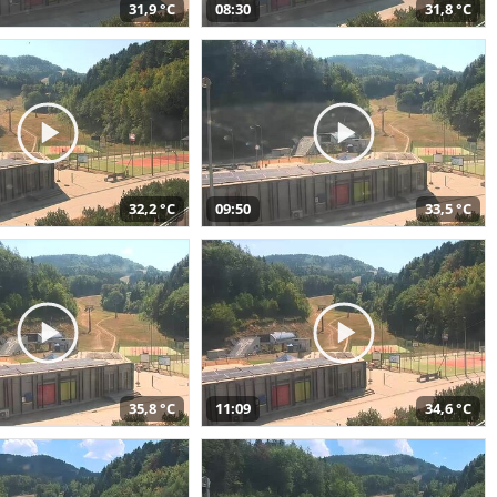
31,9 °C
08:30
31,8 °C
32,2 °C
09:50
33,5 °C
35,8 °C
11:09
34,6 °C