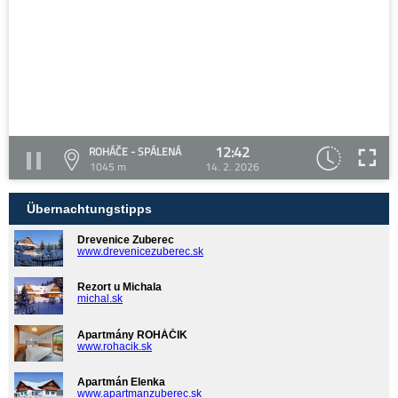
12:42
ROHÁČE - SPÁLENÁ
1045 m
14. 2. 2026
Übernachtungstipps
Drevenice Zuberec
www.drevenicezuberec.sk
Rezort u Michala
michal.sk
Apartmány ROHÁČIK
www.rohacik.sk
Apartmán Elenka
www.apartmanzuberec.sk