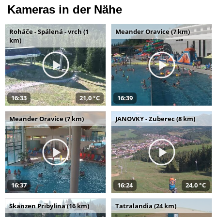
Kameras in der Nähe
Roháče - Spálená - vrch (1
Meander Oravice (7 km)
km)
16:33
21,0 °C
16:39
Meander Oravice (7 km)
JANOVKY - Zuberec (8 km)
16:37
16:24
24,0 °C
Skanzen Pribylina (16 km)
Tatralandia (24 km)