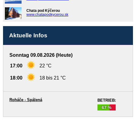
Chata pod Kýčerou
www.chatapodkycerou.sk
Aktuelle Infos
Sonntag 09.08.2026 (Heute)
17:00
22 °C
18:00
18 bis 21 °C
Roháče - Spálená
BETRIEB:
67 %