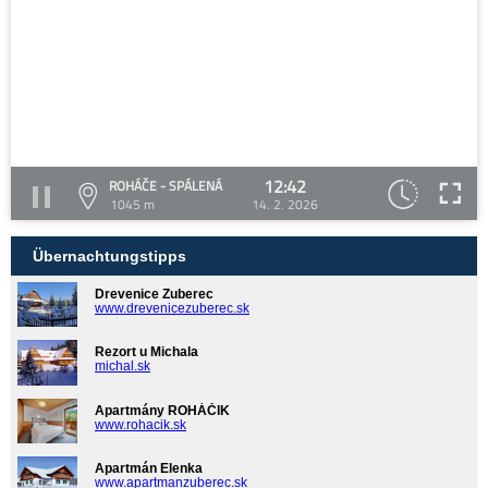
12:42
ROHÁČE - SPÁLENÁ
1045 m
14. 2. 2026
Übernachtungstipps
Drevenice Zuberec
www.drevenicezuberec.sk
Rezort u Michala
michal.sk
Apartmány ROHÁČIK
www.rohacik.sk
Apartmán Elenka
www.apartmanzuberec.sk