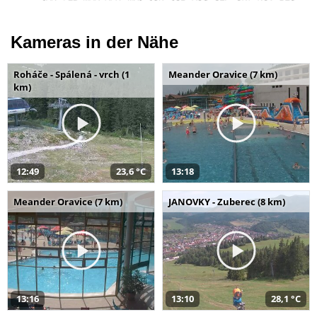
Kameras in der Nähe
Roháče - Spálená - vrch (1
Meander Oravice (7 km)
km)
12:49
23,6 °C
13:18
Meander Oravice (7 km)
JANOVKY - Zuberec (8 km)
13:16
13:10
28,1 °C