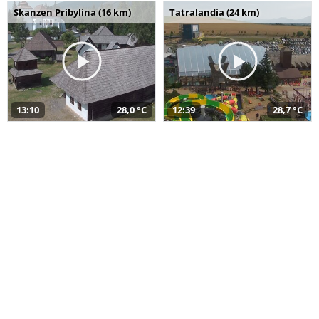
Skanzen Pribylina (16 km)
Tatralandia (24 km)
13:10
28,0 °C
12:39
28,7 °C