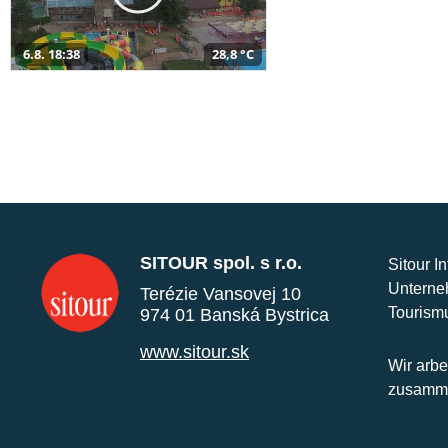
6.8. 18:38
28,8 °C
SITOUR spol. s r.o.
Sitour I
Unterne
Terézie Vansovej 10
Tourism
974 01 Banská Bystrica
www.sitour.sk
Wir arbe
zusamme