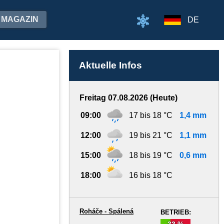
MAGAZIN
DE
Aktuelle Infos
Freitag 07.08.2026 (Heute)
09:00
17 bis 18 °C
1,4 mm
12:00
19 bis 21 °C
1,1 mm
15:00
18 bis 19 °C
0,6 mm
18:00
16 bis 18 °C
Roháče - Spálená
BETRIEB:
33 %