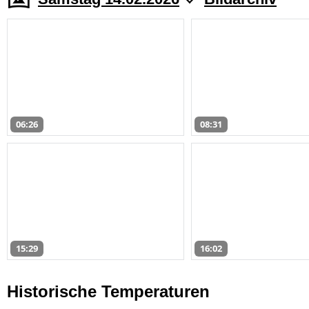
06:26
08:31
15:29
16:02
Historische Temperaturen