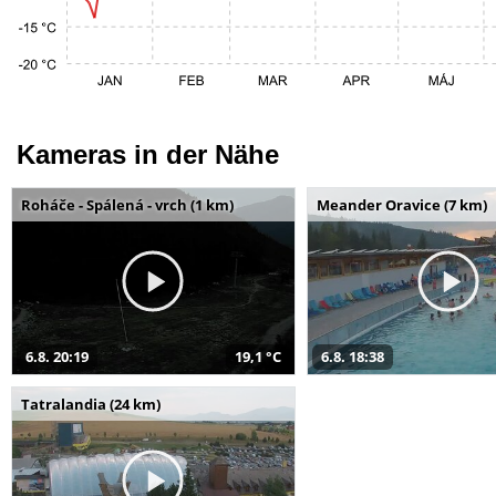
Kameras in der Nähe
Roháče - Spálená - vrch (1 km)
Meander Oravice (7 km)
6.8. 20:19
19,1 °C
6.8. 18:38
Tatralandia (24 km)