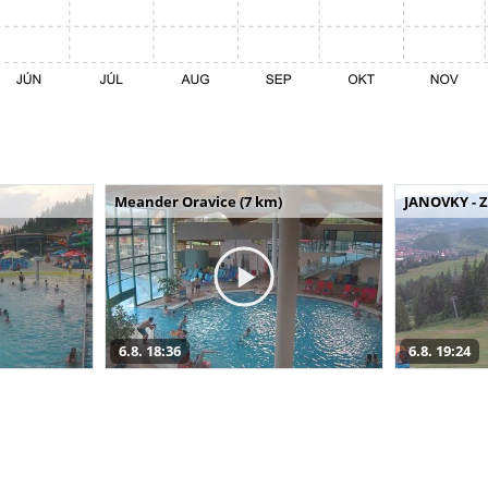
Meander Oravice (7 km)
JANOVKY - Z
6.8. 18:36
6.8. 19:24