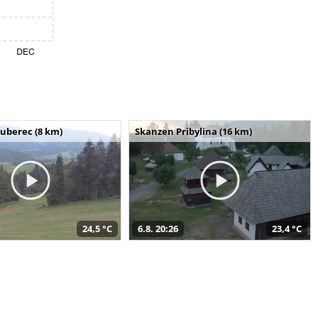
uberec (8 km)
Skanzen Pribylina (16 km)
24,5 °C
6.8. 20:26
23,4 °C