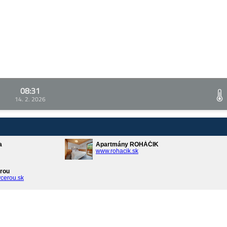
08:31
14. 2. 2026
a
Apartmány ROHÁČIK
www.rohacik.sk
rou
cerou.sk