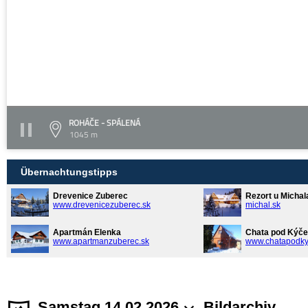
ROHÁČE - SPÁLENÁ
1045 m
Übernachtungstipps
Drevenice Zuberec
Rezort u Michal
www.drevenicezuberec.sk
michal.sk
Apartmán Elenka
Chata pod Kýče
www.apartmanzuberec.sk
www.chatapodky
Samstag 14.02.2026
Bildarchiv