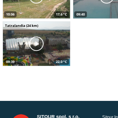
10:06
17,6 °C
09:40
Tatralandia (24 km)
09:39
22,0 °C
SITOUR spol. s r.o.
Sitour I