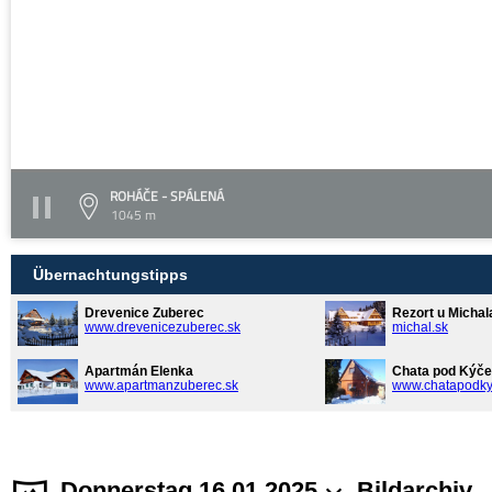
ROHÁČE - SPÁLENÁ
1045 m
Übernachtungstipps
Drevenice Zuberec
Rezort u Michal
www.drevenicezuberec.sk
michal.sk
Apartmán Elenka
Chata pod Kýče
www.apartmanzuberec.sk
www.chatapodky
Donnerstag 16.01.2025
Bildarchiv