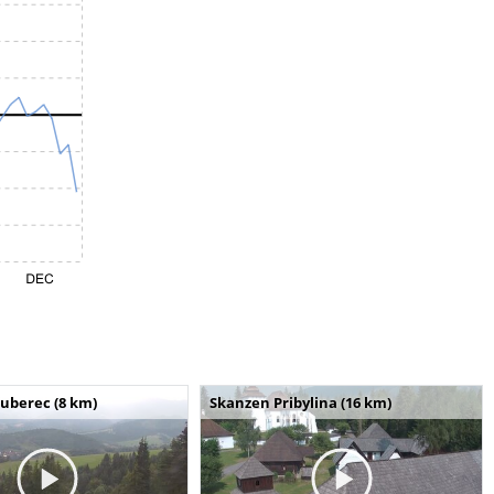
uberec (8 km)
Skanzen Pribylina (16 km)