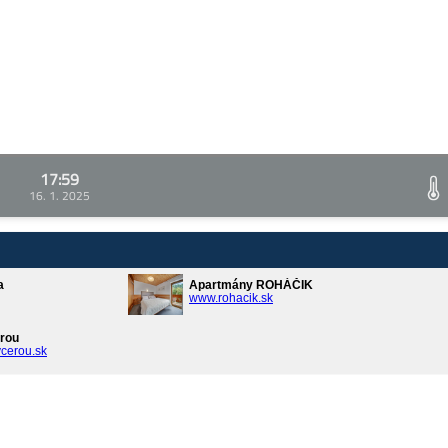
17:59
16. 1. 2025
a
Apartmány ROHÁČIK
www.rohacik.sk
rou
cerou.sk