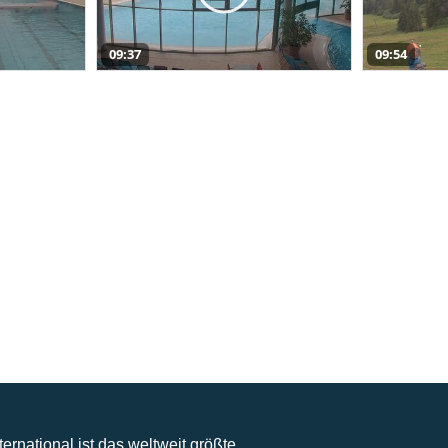
09:37
09:54
nternational ist das weltweit größte