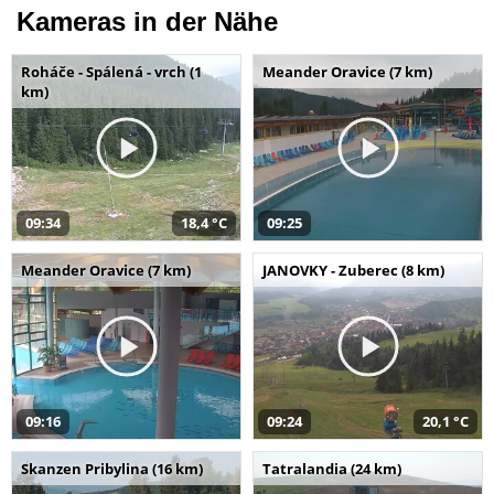
Kameras in der Nähe
Roháče - Spálená - vrch (1
Meander Oravice (7 km)
km)
09:34
18,4 °C
09:25
Meander Oravice (7 km)
JANOVKY - Zuberec (8 km)
09:16
09:24
20,1 °C
Skanzen Pribylina (16 km)
Tatralandia (24 km)