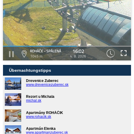
16:02
ROHÁČE - SPÁLENÁ
1045 m
4. 8. 2026
Übernachtungstipps
Drevenice Zuberec
www.drevenicezuberec.sk
Rezort u Michala
michal.sk
Apartmány ROHÁČIK
www.rohacik.sk
Apartmán Elenka
www.apartmanzuberec.sk