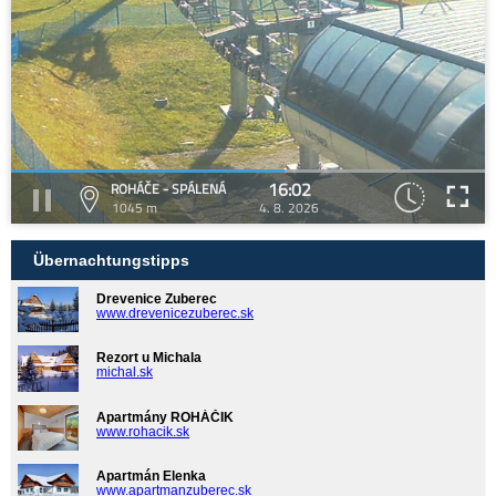
16:02
ROHÁČE - SPÁLENÁ
1045 m
4. 8. 2026
Übernachtungstipps
Drevenice Zuberec
www.drevenicezuberec.sk
Rezort u Michala
michal.sk
Apartmány ROHÁČIK
www.rohacik.sk
Apartmán Elenka
www.apartmanzuberec.sk