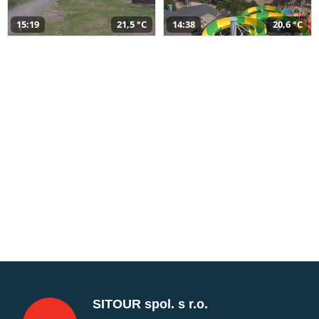
15:19
21,5 °C
14:38
20,6 °C
SITOUR spol. s r.o.