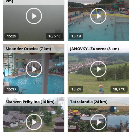
km)
15:29
16,5 °C
15:19
Meander Oravice (7 km)
JANOVKY - Zuberec (8 km)
15:17
15:24
18,7 °C
Skanzen Pribylina (16 km)
Tatralandia (24 km)