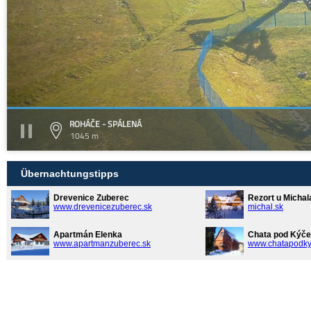
ROHÁČE - SPÁLENÁ
1045 m
Übernachtungstipps
Drevenice Zuberec
Rezort u Michal
www.drevenicezuberec.sk
michal.sk
Apartmán Elenka
Chata pod Kýče
www.apartmanzuberec.sk
www.chatapodky