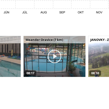
Meander Oravice (7 km)
JANOVKY - Z
08:17
08:10