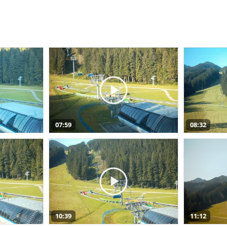
07:59
08:32
10:39
11:12