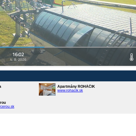
16:02
4. 8. 2026
a
Apartmány ROHÁČIK
www.rohacik.sk
rou
cerou.sk