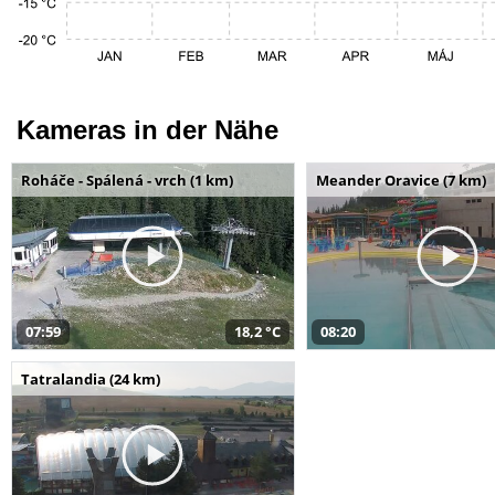
Kameras in der Nähe
Roháče - Spálená - vrch (1 km)
Meander Oravice (7 km)
07:59
18,2 °C
08:20
Tatralandia (24 km)