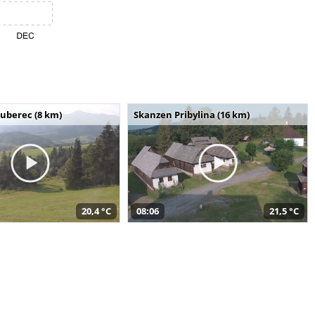
uberec (8 km)
Skanzen Pribylina (16 km)
20,4 °C
08:06
21,5 °C