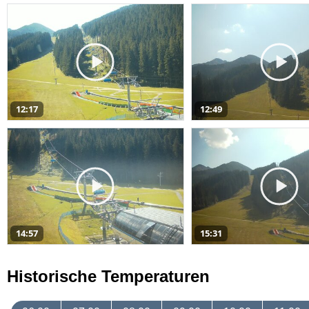
12:17
12:49
14:57
15:31
Historische Temperaturen