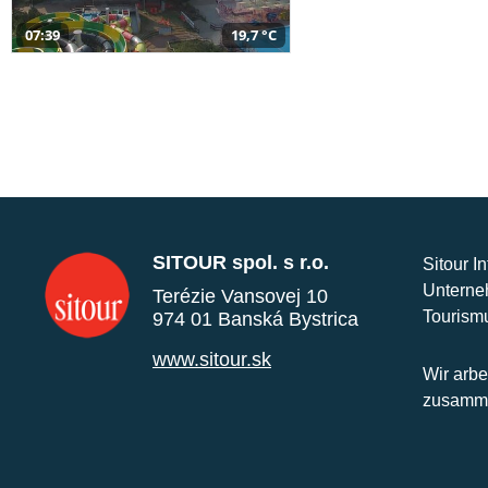
07:39
19,7 °C
SITOUR spol. s r.o.
Sitour I
Unterne
Terézie Vansovej 10
Tourism
974 01 Banská Bystrica
www.sitour.sk
Wir arbe
zusamme