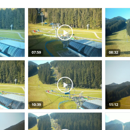
07:59
08:32
10:39
11:12