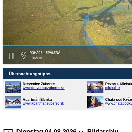
ROHÁČE - SPÁLENÁ
1045 m
Übernachtungstipps
Drevenice Zuberec
Rezort u Michal
www.drevenicezuberec.sk
michal.sk
Apartmán Elenka
Chata pod Kýče
www.apartmanzuberec.sk
www.chatapodky
Dienstag 04.08.2026
Bildarchiv