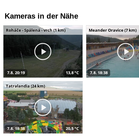
Kameras in der Nähe
Roháče - Spálená - vrch (1 km)
Meander Oravice (7 km)
7.8. 20:19
13,8 °C
7.8. 18:38
Tatralandia (24 km)
7.8. 18:38
20,5 °C