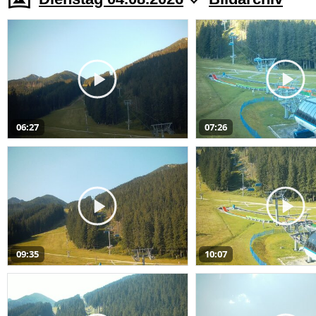
06:27
07:26
09:35
10:07