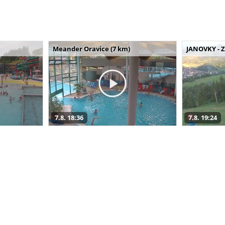
Meander Oravice (7 km)
JANOVKY - Z
7.8. 18:36
7.8. 19:24