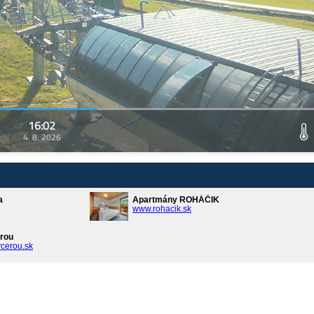
16:02
4. 8. 2026
a
Apartmány ROHÁČIK
www.rohacik.sk
rou
cerou.sk