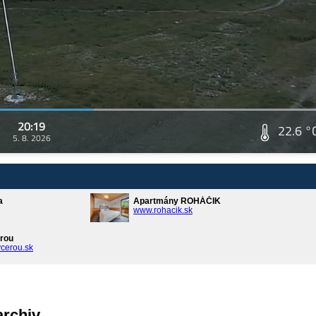
20:19
22.6 °
5. 8. 2026
a
Apartmány ROHÁČIK
www.rohacik.sk
rou
cerou.sk
archiv