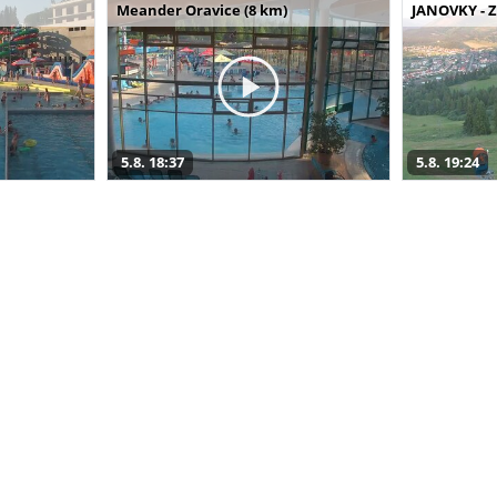
Meander Oravice (8 km)
JANOVKY - Z
5.8. 18:37
5.8. 19:24