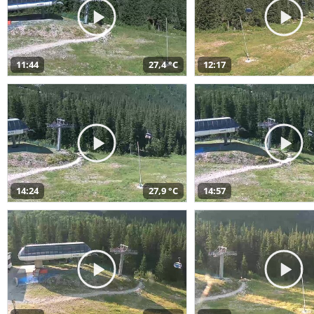
11:44
27,4 °C
12:17
14:24
27,9 °C
14:57