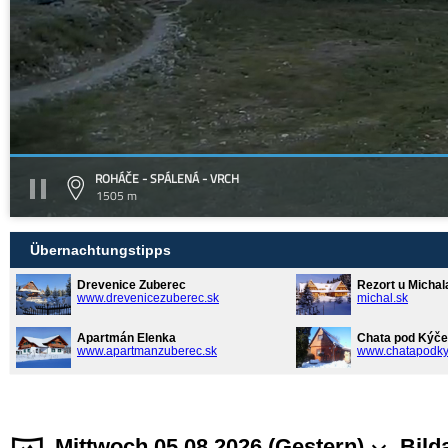
ROHÁČE - SPÁLENÁ - VRCH
1505 m
Übernachtungstipps
Drevenice Zuberec
Rezort u Michal
www.drevenicezuberec.sk
michal.sk
Apartmán Elenka
Chata pod Kýče
www.apartmanzuberec.sk
www.chatapodky
Mittwoch 05.08.2026 (Gestern)
Bild