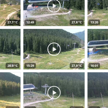
27,7 °C
12:49
27,8 °C
13:20
28,0 °C
15:29
27,9 °C
16:01