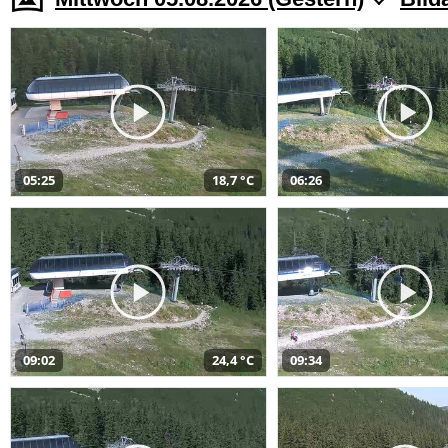
05:25
18,7 °C
06:26
09:02
24,4 °C
09:34