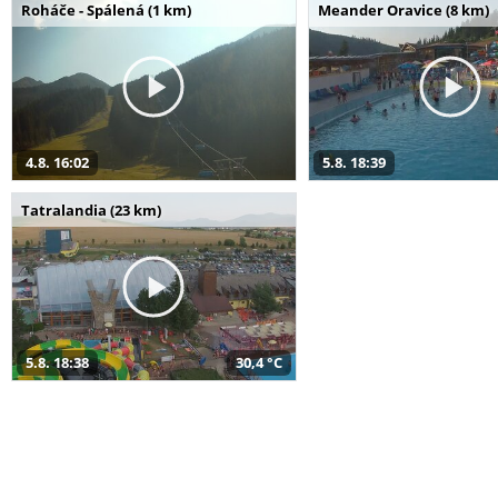
Roháče - Spálená (1 km)
Meander Oravice (8 km)
4.8. 16:02
5.8. 18:39
Tatralandia (23 km)
5.8. 18:38
30,4 °C