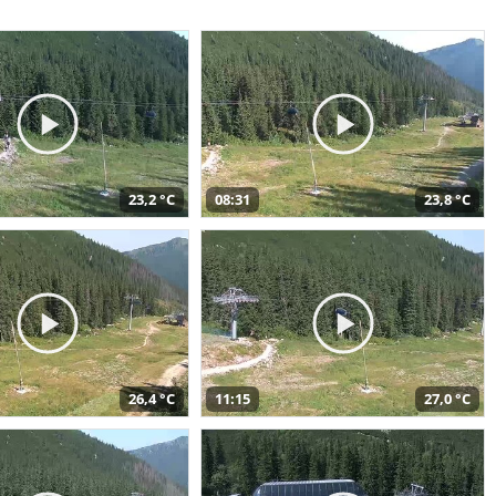
23,2 °C
08:31
23,8 °C
26,4 °C
11:15
27,0 °C