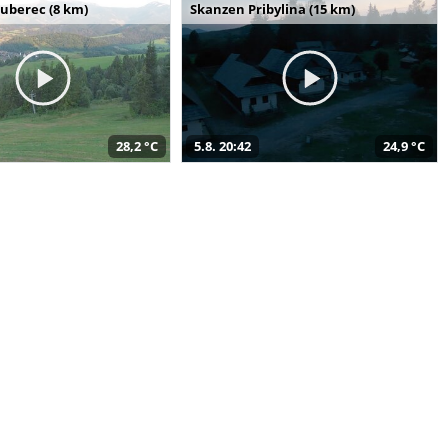
uberec (8 km)
Skanzen Pribylina (15 km)
28,2 °C
5.8. 20:42
24,9 °C