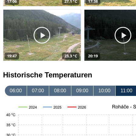
17:06
27,1 °C
17:38
19:47
23,3 °C
20:19
Historische Temperaturen
06:00
07:00
08:00
09:00
10:00
11:00