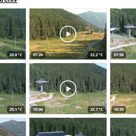
20,0 °C
07:26
22,2 °C
07:58
25,1 °C
10:06
25,7 °C
10:39