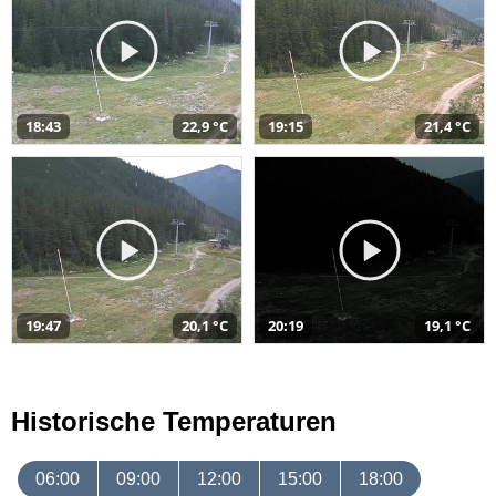
18:43
22,9 °C
19:15
21,4 °C
19:47
20,1 °C
20:19
19,1 °C
Historische Temperaturen
06:00
09:00
12:00
15:00
18:00