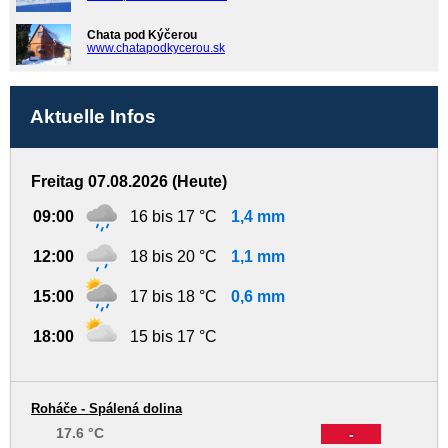
Chata pod Kýčerou
www.chatapodkycerou.sk
Aktuelle Infos
Freitag 07.08.2026 (Heute)
09:00
16 bis 17 °C
1,4 mm
12:00
18 bis 20 °C
1,1 mm
15:00
17 bis 18 °C
0,6 mm
18:00
15 bis 17 °C
Roháče - Spálená dolina
17.6 °C
-