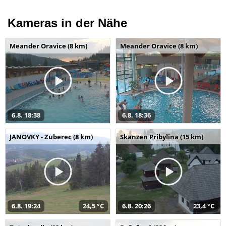
Kameras in der Nähe
Meander Oravice (8 km)
Meander Oravice (8 km)
6.8. 18:38
6.8. 18:36
JANOVKY - Zuberec (8 km)
Skanzen Pribylina (15 km)
6.8. 19:24
24,5 °C
6.8. 20:26
23,4 °C