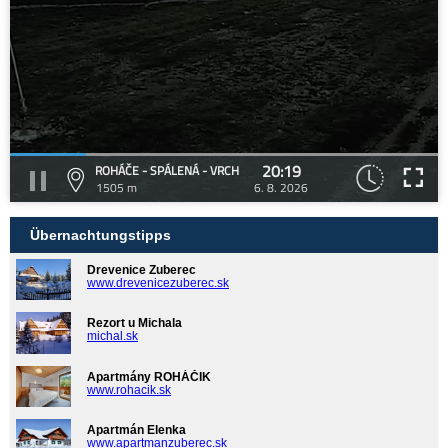
20:19
ROHÁČE - SPÁLENÁ - VRCH
1505 m
6. 8. 2026
Übernachtungstipps
Drevenice Zuberec
www.drevenicezuberec.sk
Rezort u Michala
michal.sk
Apartmány ROHÁČIK
www.rohacik.sk
Apartmán Elenka
www.apartmanzuberec.sk