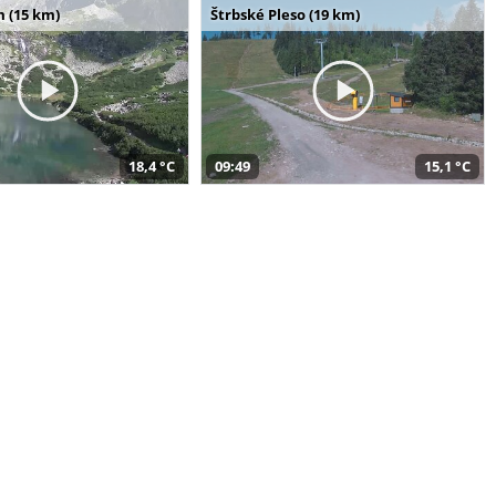
m (15 km)
Štrbské Pleso (19 km)
18,4 °C
09:49
15,1 °C