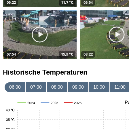
05:22
11,7 °C
05:54
07:54
15,9 °C
08:22
Historische Temperaturen
06:00
07:00
08:00
09:00
10:00
11:00