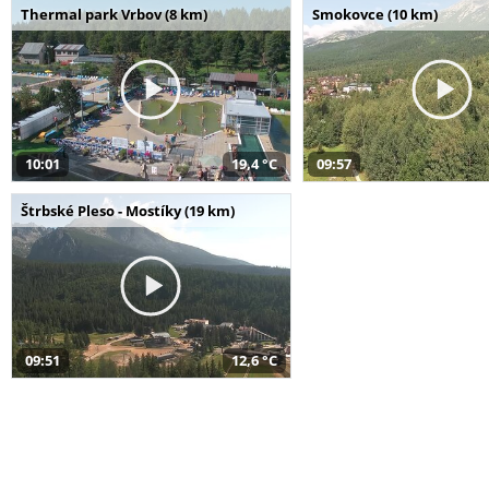
Thermal park Vrbov (8 km)
Smokovce (10 km)
10:01
19,4 °C
09:57
Štrbské Pleso - Mostíky (19 km)
09:51
12,6 °C