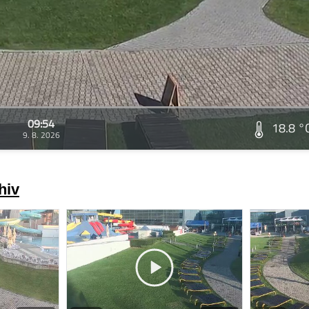
09:54
18.8 °
9. 8. 2026
hiv