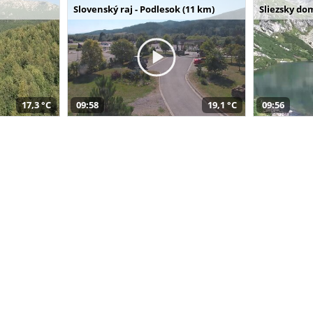
Slovenský raj - Podlesok (11 km)
Sliezsky do
17,3 °C
09:58
19,1 °C
09:56