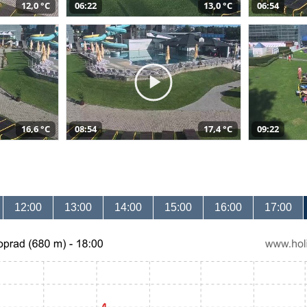
12,0 °C
06:22
13,0 °C
06:54
16,6 °C
08:54
17,4 °C
09:22
12:00
13:00
14:00
15:00
16:00
17:00