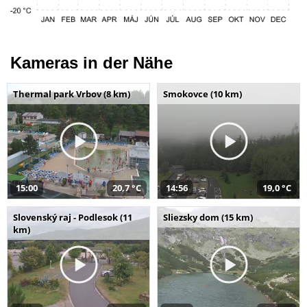
Kameras in der Nähe
Thermal park Vrbov (8 km)
Smokovce (10 km)
15:00
20,7 °C
14:56
19,0 °C
Slovenský raj - Podlesok (11
Sliezsky dom (15 km)
km)