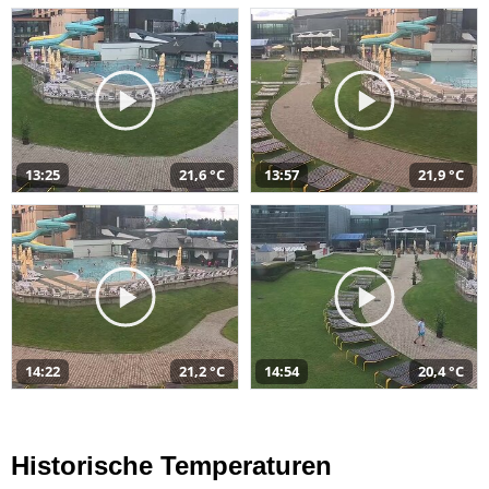
13:25
21,6 °C
13:57
21,9 °C
14:22
21,2 °C
14:54
20,4 °C
Historische Temperaturen