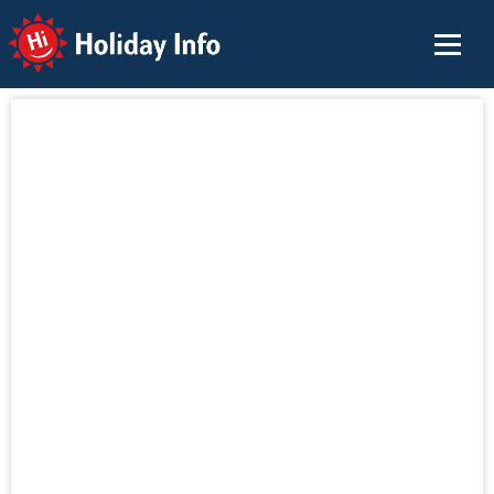
Holiday Info