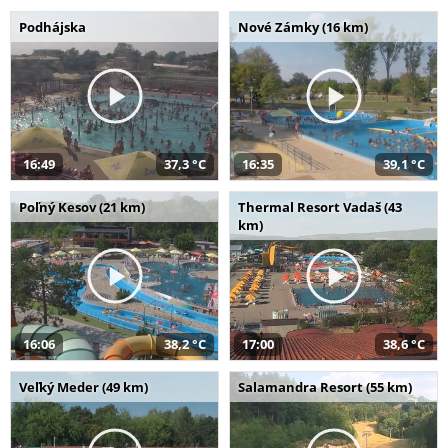
Podhájska
Nové Zámky (16 km)
16:49
37,3 °C
16:35
39,1 °C
Poľný Kesov (21 km)
Thermal Resort Vadaš (43
km)
16:06
38,2 °C
17:00
38,6 °C
Veľký Meder (49 km)
Salamandra Resort (55 km)