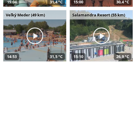
15:04
31,4 °C
15:00
30,4 °C
Veľký Meder (49 km)
Salamandra Resort (55 km)
14:53
31,5 °C
15:10
26,9 °C