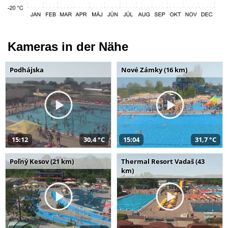
Kameras in der Nähe
Podhájska
Nové Zámky (16 km)
15:12
30,4 °C
15:04
31,7 °C
Poľný Kesov (21 km)
Thermal Resort Vadaš (43
km)