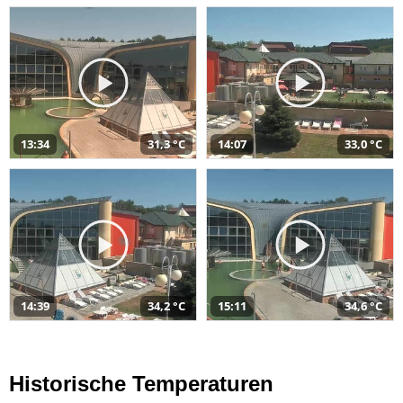
13:34
31,3 °C
14:07
33,0 °C
14:39
34,2 °C
15:11
34,6 °C
Historische Temperaturen