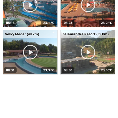
08:13
23,1 °C
08:23
23,2 °C
Veľký Meder (49 km)
Salamandra Resort (55 km)
08:31
23,3 °C
08:30
23,6 °C