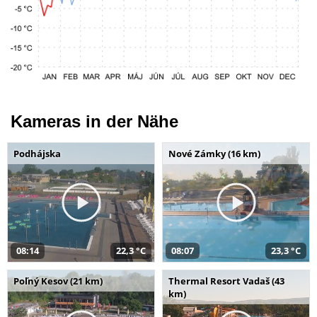
Kameras in der Nähe
Podhájska
Nové Zámky (16 km)
08:14
22,3 °C
08:07
23,3 °C
Poľný Kesov (21 km)
Thermal Resort Vadaš (43
km)