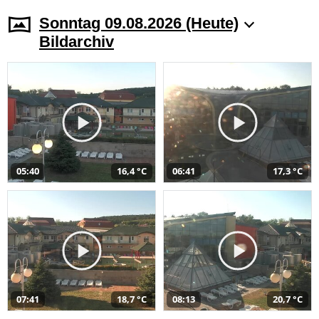
Sonntag 09.08.2026 (Heute)
Bildarchiv
05:40
16,4 °C
06:41
17,3 °C
07:41
18,7 °C
08:13
20,7 °C