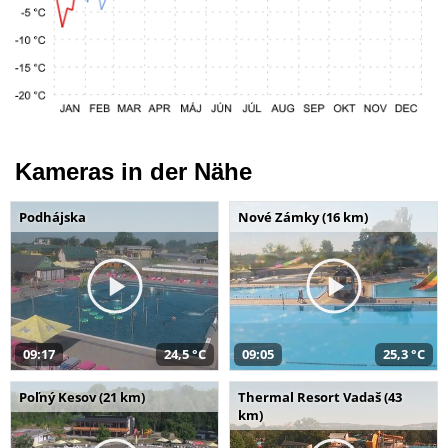
Kameras in der Nähe
Podhájska
Nové Zámky (16 km)
09:17
24,5 °C
09:05
25,3 °C
Poľný Kesov (21 km)
Thermal Resort Vadaš (43
km)