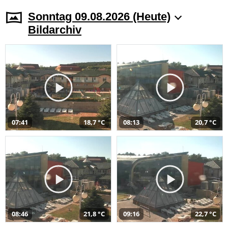
Sonntag 09.08.2026 (Heute)
Bildarchiv
07:41
18,7 °C
08:13
20,7 °C
08:46
21,8 °C
09:16
22,7 °C