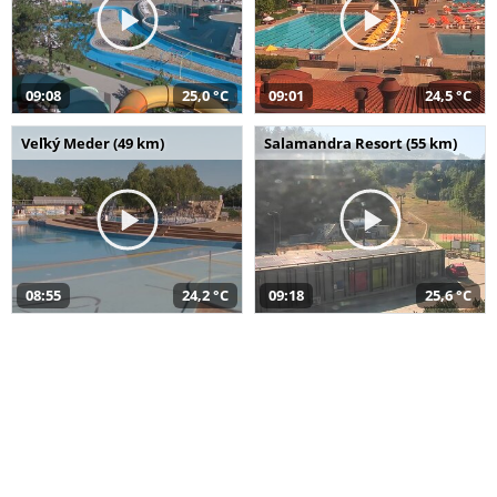
09:08
25,0 °C
09:01
24,5 °C
Veľký Meder (49 km)
Salamandra Resort (55 km)
08:55
24,2 °C
09:18
25,6 °C