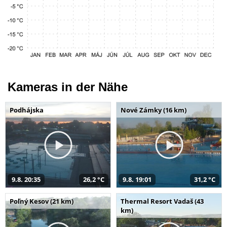
Kameras in der Nähe
Podhájska
Nové Zámky (16 km)
9.8. 20:35
26,2 °C
9.8. 19:01
31,2 °C
Poľný Kesov (21 km)
Thermal Resort Vadaš (43
km)