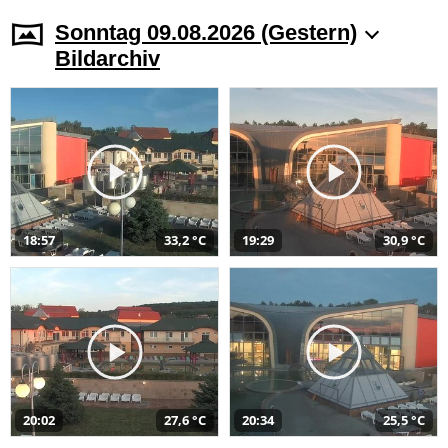
Sonntag 09.08.2026 (Gestern)
Bildarchiv
18:57
33,2 °C
19:29
30,9 °C
20:02
27,6 °C
20:34
25,5 °C