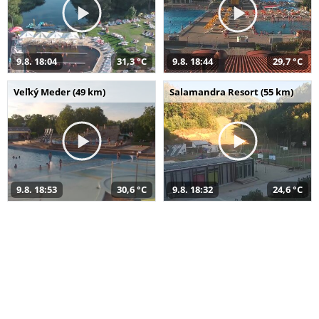
9.8. 18:04
31,3 °C
9.8. 18:44
29,7 °C
Veľký Meder (49 km)
Salamandra Resort (55 km)
9.8. 18:53
30,6 °C
9.8. 18:32
24,6 °C