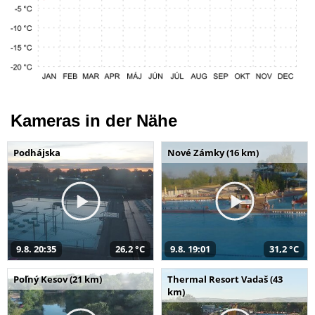
Kameras in der Nähe
Podhájska
Nové Zámky (16 km)
9.8. 20:35
26,2 °C
9.8. 19:01
31,2 °C
Poľný Kesov (21 km)
Thermal Resort Vadaš (43
km)