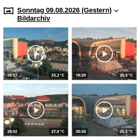
Sonntag 09.08.2026 (Gestern)
Bildarchiv
18:57
33,2 °C
19:29
30,9 °C
20:02
27,6 °C
20:34
25,5 °C