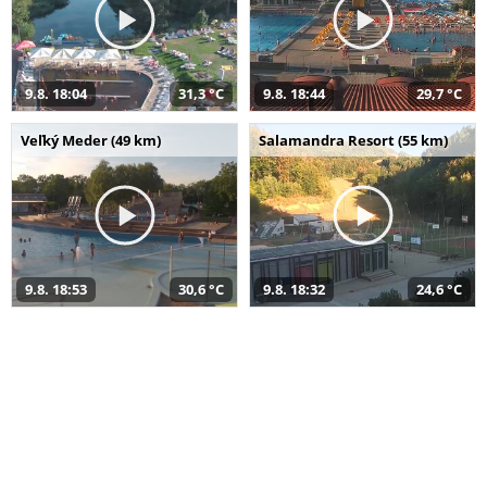
9.8. 18:04
31,3 °C
9.8. 18:44
29,7 °C
Veľký Meder (49 km)
Salamandra Resort (55 km)
9.8. 18:53
30,6 °C
9.8. 18:32
24,6 °C