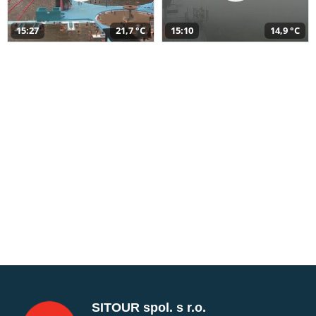
15:27
21,7 °C
15:10
14,9 °C
SITOUR spol. s r.o.