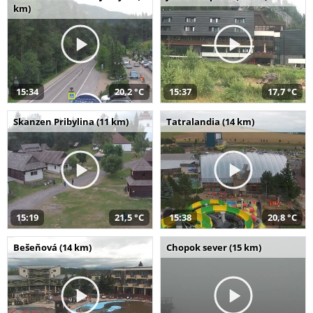
km)
15:34
20,2 °C
15:37
17,7 °C
Skanzen Pribylina (11 km)
Tatralandia (14 km)
15:19
21,5 °C
15:38
20,8 °C
Bešeňová (14 km)
Chopok sever (15 km)