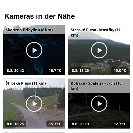
Kameras in der Nähe
Skanzen Pribylina (8 km)
Štrbské Pleso - Mostíky (11
km)
8.8. 20:42
16,7 °C
8.8. 18:25
15,0 °C
Štrbské Pleso (11 km)
Roháče - Spálená - vrch (16
km)
8.8. 18:25
15,3 °C
8.8. 20:19
12,7 °C