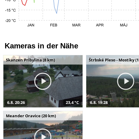
Kameras in der Nähe
Skanzen Pribylina (8 km)
Štrbské Pleso - Mostíky (
6.8. 20:26
23,4 °C
6.8. 19:28
Meander Oravice (20 km)