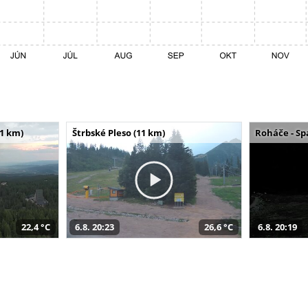
11 km)
Štrbské Pleso (11 km)
Roháče - Sp
22,4 °C
6.8. 20:23
26,6 °C
6.8. 20:19