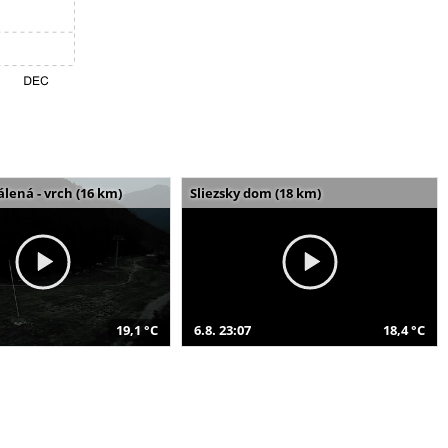
álená - vrch (16 km)
Sliezsky dom (18 km)
19,1 °C
6.8. 23:07
18,4 °C