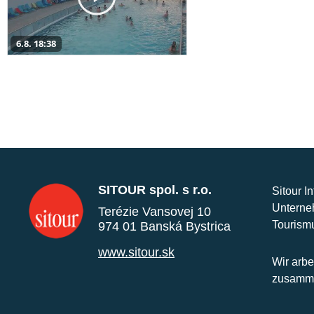
6.8. 18:38
SITOUR spol. s r.o.
Sitour I
Unterne
Terézie Vansovej 10
Tourism
974 01 Banská Bystrica
www.sitour.sk
Wir arbe
zusamme