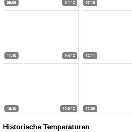
06:09
0,1 °C
07:10
11:10
9,4 °C
12:11
16:10
10,0 °C
17:09
Historische Temperaturen