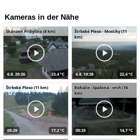
Kameras in der Nähe
Skanzen Pribylina (8 km)
Štrbské Pleso - Mostíky (11
km)
6.8. 20:26
23,4 °C
6.8. 19:28
22,4 °C
Štrbské Pleso (11 km)
Roháče - Spálená - vrch (16
km)
05:29
17,2 °C
05:25
14,7 °C