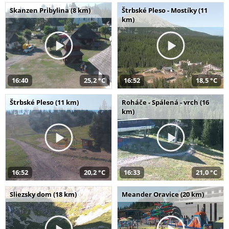
Skanzen Pribylina (8 km)
Štrbské Pleso - Mostíky (11
km)
16:40
25,2 °C
16:52
18,5 °C
Štrbské Pleso (11 km)
Roháče - Spálená - vrch (16
km)
16:52
20,2 °C
16:33
21,0 °C
Sliezsky dom (18 km)
Meander Oravice (20 km)