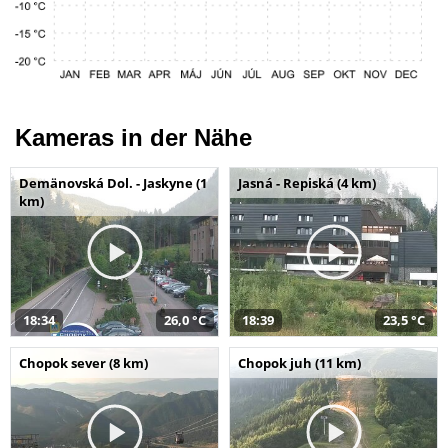
Kameras in der Nähe
Demänovská Dol. - Jaskyne (1
Jasná - Repiská (4 km)
km)
18:34
26,0 °C
18:39
23,5 °C
Chopok sever (8 km)
Chopok juh (11 km)