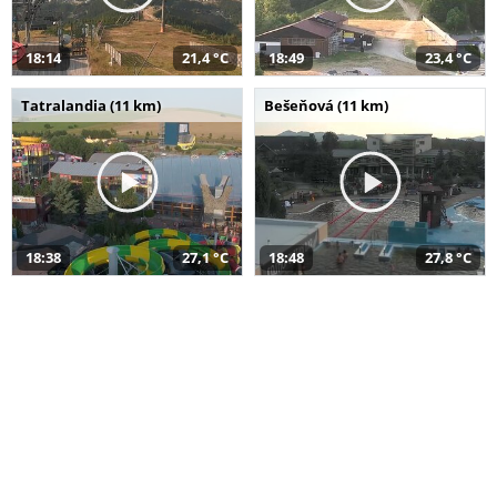
18:14
21,4 °C
18:49
23,4 °C
Tatralandia (11 km)
Bešeňová (11 km)
18:38
27,1 °C
18:48
27,8 °C