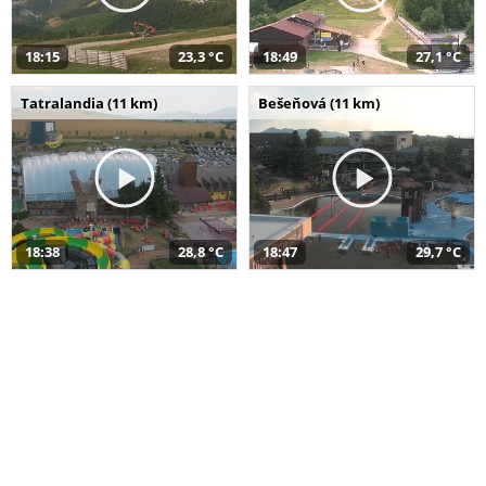
18:15
23,3 °C
18:49
27,1 °C
Tatralandia (11 km)
Bešeňová (11 km)
18:38
28,8 °C
18:47
29,7 °C