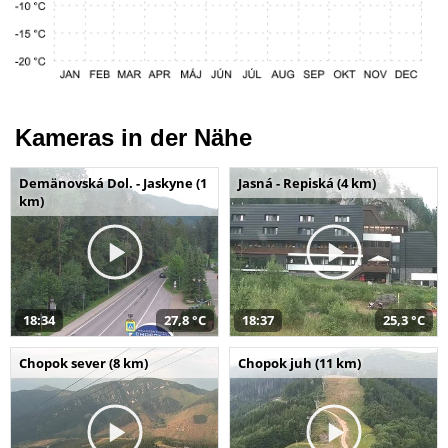
Kameras in der Nähe
Demänovská Dol. - Jaskyne (1
Jasná - Repiská (4 km)
km)
18:34
27,8 °C
18:37
25,3 °C
Chopok sever (8 km)
Chopok juh (11 km)