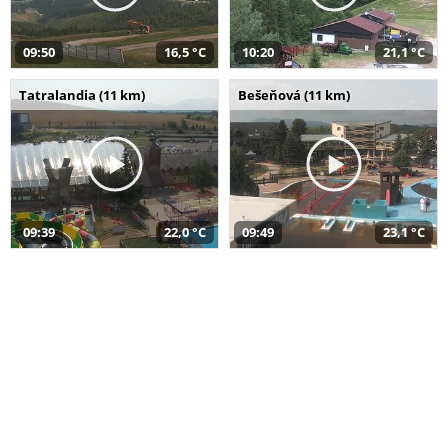
09:50
16,5 °C
10:20
21,1 °C
Tatralandia (11 km)
Bešeňová (11 km)
09:39
22,0 °C
09:49
23,1 °C