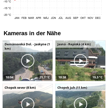
Kameras in der Nähe
Demänovská Dol. - Jaskyne (1
Jasná - Repiská (4 km)
km)
10:04
21,7 °C
10:38
19,3 °C
Chopok sever (8 km)
Chopok juh (11 km)