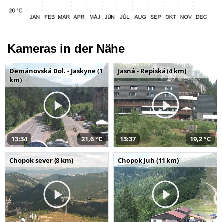
Kameras in der Nähe
Demänovská Dol. - Jaskyne (1
Jasná - Repiská (4 km)
km)
13:34
21,6 °C
13:37
19,2 °C
Chopok sever (8 km)
Chopok juh (11 km)