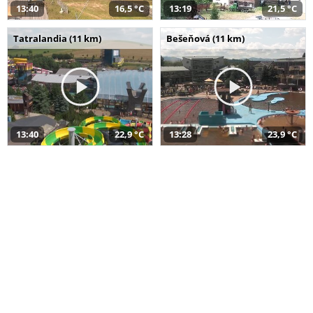
13:40
16,5 °C
13:19
21,5 °C
Tatralandia (11 km)
Bešeňová (11 km)
13:40
22,9 °C
13:28
23,9 °C