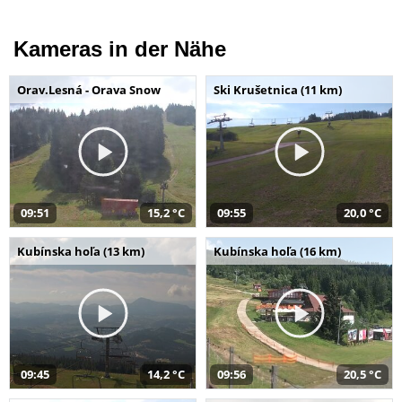
Kameras in der Nähe
Orav.Lesná - Orava Snow
Ski Krušetnica (11 km)
09:51
15,2 °C
09:55
20,0 °C
Kubínska hoľa (13 km)
Kubínska hoľa (16 km)
09:45
14,2 °C
09:56
20,5 °C