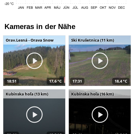
Kameras in der Nähe
Orav.Lesná - Orava Snow
Ski Krušetnica (11 km)
18:51
17,6 °C
17:31
18,4 °C
Kubínska hoľa (13 km)
Kubínska hoľa (16 km)