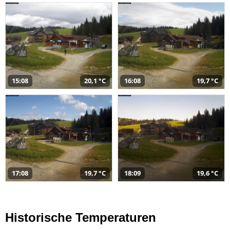
15:08
20,1 °C
16:08
19,7 °C
17:08
19,7 °C
18:09
19,6 °C
Historische Temperaturen