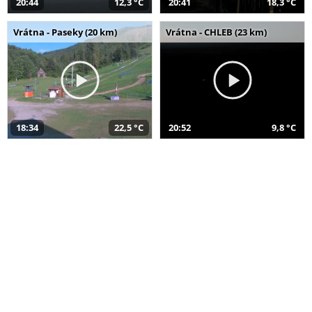
20:44
12,3 °C
20:41
18,3 °C
Vrátna - Paseky (20 km)
Vrátna - CHLEB (23 km)
18:34
22,5 °C
20:52
9,8 °C