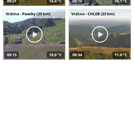
09:21
14,4 °C
09:15
18,1 °C
Vrátna - Paseky (20 km)
Vrátna - CHLEB (23 km)
09:13
19,6 °C
09:34
11,0 °C