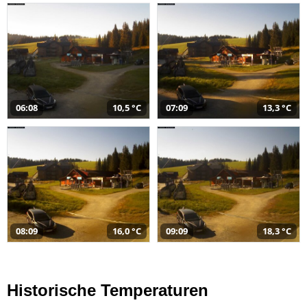
06:08
10,5 °C
07:09
13,3 °C
08:09
16,0 °C
09:09
18,3 °C
Historische Temperaturen