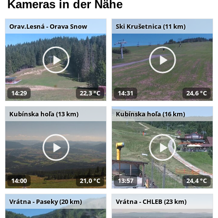
Kameras in der Nähe
Orav.Lesná - Orava Snow
Ski Krušetnica (11 km)
14:29
22,3 °C
14:31
24,6 °C
Kubínska hoľa (13 km)
Kubínska hoľa (16 km)
14:00
21,0 °C
13:57
24,4 °C
Vrátna - Paseky (20 km)
Vrátna - CHLEB (23 km)