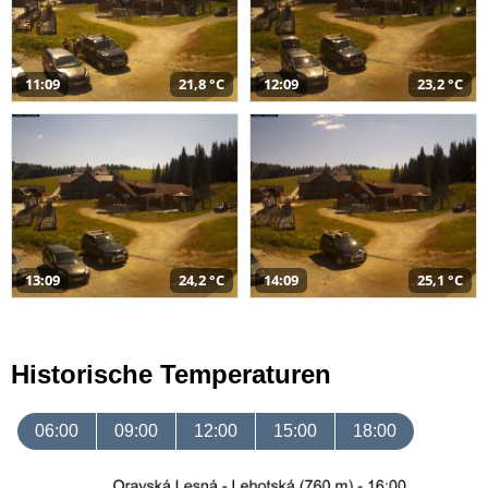
11:09
21,8 °C
12:09
23,2 °C
13:09
24,2 °C
14:09
25,1 °C
Historische Temperaturen
06:00
09:00
12:00
15:00
18:00