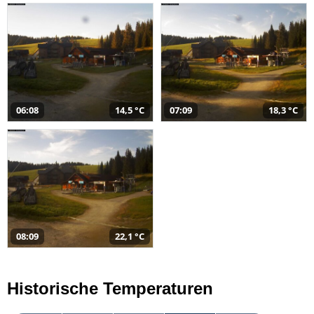
06:08
14,5 °C
07:09
18,3 °C
08:09
22,1 °C
Historische Temperaturen