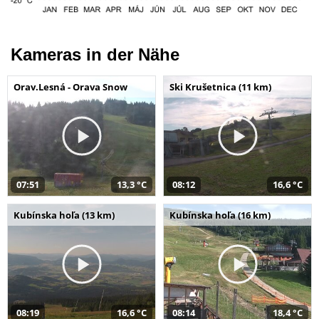
Kameras in der Nähe
Orav.Lesná - Orava Snow
Ski Krušetnica (11 km)
07:51
13,3 °C
08:12
16,6 °C
Kubínska hoľa (13 km)
Kubínska hoľa (16 km)
08:19
16,6 °C
08:14
18,4 °C