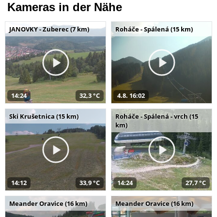
Kameras in der Nähe
JANOVKY - Zuberec (7 km)
Roháče - Spálená (15 km)
14:24
32,3 °C
4.8. 16:02
Ski Krušetnica (15 km)
Roháče - Spálená - vrch (15
km)
14:12
33,9 °C
14:24
27,7 °C
Meander Oravice (16 km)
Meander Oravice (16 km)