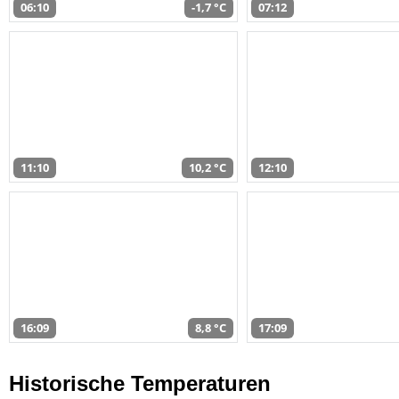
06:10
-1,7 °C
07:12
11:10
10,2 °C
12:10
16:09
8,8 °C
17:09
Historische Temperaturen