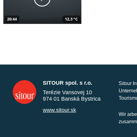
20:44
12,3 °C
SITOUR spol. s r.o.
Sitour I
Unterne
Terézie Vansovej 10
Tourism
974 01 Banská Bystrica
www.sitour.sk
Wir arbe
zusamme