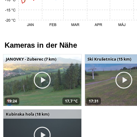
Kameras in der Nähe
JANOVKY - Zuberec (7 km)
Ski Krušetnica (15 km)
19:24
17,7 °C
17:31
Kubínska hoľa (18 km)