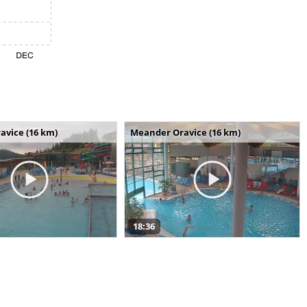
avice (16 km)
Meander Oravice (16 km)
18:36