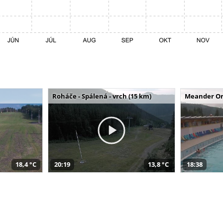
Roháče - Spálená - vrch (15 km)
Meander Or
18,4 °C
20:19
13,8 °C
18:38