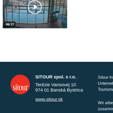
06:17
SITOUR spol. s r.o.
Sitour I
Unterne
Terézie Vansovej 10
Tourism
974 01 Banská Bystrica
www.sitour.sk
Wir arbe
zusamme