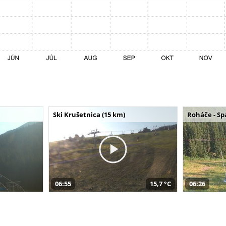
Ski Krušetnica (15 km)
Roháče - Sp
06:55
15,7 °C
06:26