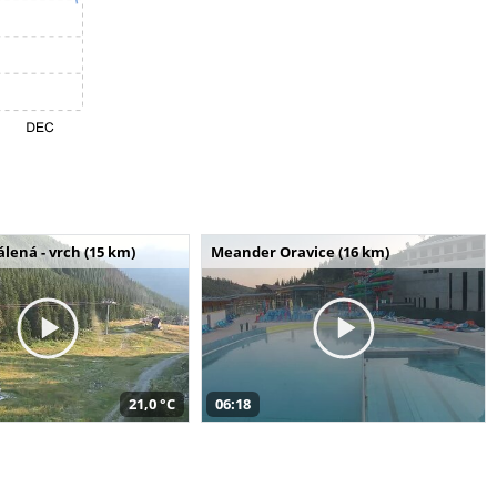
álená - vrch (15 km)
Meander Oravice (16 km)
21,0 °C
06:18