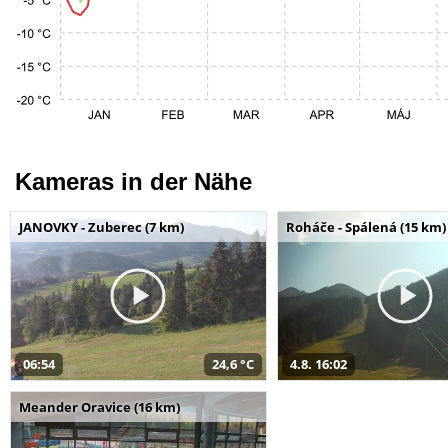
Kameras in der Nähe
JANOVKY - Zuberec (7 km)
Roháče - Spálená (15 km)
06:54
24,6 °C
4.8. 16:02
Meander Oravice (16 km)